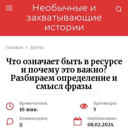
Перейти
Необычные и
к
захватывающие
контенту
истории
Главная
»
Диеты
Что означает быть в ресурсе
и почему это важно?
Разбираем определение и
смысл фразы
Время чтения
Просмотры
10 мин.
5
Комментарии
Опубликовано
0
08.02.2024