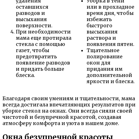
удаления
Уборка в тени
оставшихся
или в прохладное
разводов и
время дня, чтобы
высыхания
избежать
поверхности.
быстрого
При необходимости
высыхания
мама еще протирала
раствора и
стекла с помощью
появления пятен.
газет, чтобы
Тщательное
предотвратить
полирование
появление разводов
окон для
и придать больше
придания им
блеска.
дополнительной
яркости и блеска.
Благодаря своим умениям и тщательности, мама
всегда достигала впечатляющих результатов при
уборке стекол на окнах. Они всегда сияли своей
чистотой и безупречной красотой, создавая
атмосферу комфорта и уюта в нашем доме.
Окна безупречной красоты