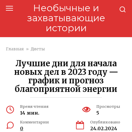
Перейти
Необычные и
к
захватывающие
контенту
истории
Главная
»
Диеты
Лучшие дни для начала
новых дел в 2023 году —
график и прогноз
благоприятной энергии
Время чтения
Просмотры
14 мин.
5
Комментарии
Опубликовано
0
24.02.2024