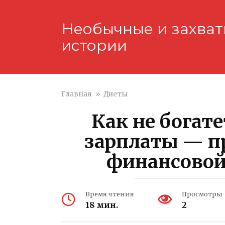
Перейти
к
Необычные и захва
контенту
истории
Главная
»
Диеты
Как не богате
зарплаты — п
финансово
Время чтения
Просмотры
18 мин.
2