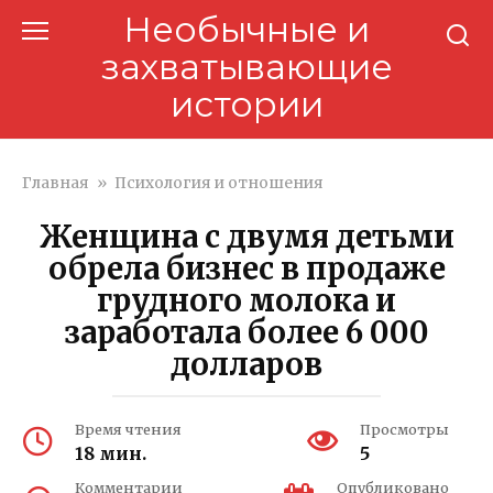
Перейти
Необычные и
к
захватывающие
контенту
истории
Главная
»
Психология и отношения
Женщина с двумя детьми
обрела бизнес в продаже
грудного молока и
заработала более 6 000
долларов
Время чтения
Просмотры
18 мин.
5
Комментарии
Опубликовано