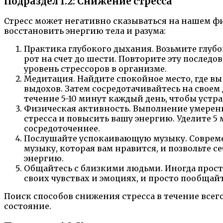
Подраздел 1.2: Снижение стресса
Стресс может негативно сказываться на нашем фи
восстановить энергию тела и разума:
Практика глубокого дыхания. Возьмите глубок
рот на счет до шести. Повторите эту последо
уровень стрессоров в организме.
Медитация. Найдите спокойное место, где вы 
выдохов. Затем сосредотачивайтесь на своем
течение 5-10 минут каждый день, чтобы устр
Физическая активность. Выполнение умеренн
стресса и повысить вашу энергию. Уделите 5
сосредоточеннее.
Послушайте успокаивающую музыку. Совреме
музыку, которая вам нравится, и позвольте с
энергию.
Общайтесь с близкими людьми. Иногда просто
своих чувствах и эмоциях, и просто пообщай
Поиск способов снижения стресса в течение все
состояние.