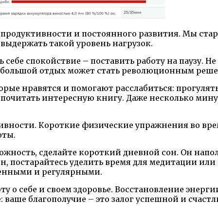
продуктивности и постоянного развития. Мы старае
 выдержать такой уровень нагрузок.
себе спокойствие – поставить работу на паузу. Не 
небольшой отдых может стать революционным реш
орые нравятся и помогают расслабиться: прогулять
почитать интересную книгу. Даже несколько минут
ивности. Короткие физические упражнения во врем
оты.
озможность, сделайте короткий дневной сон. Он на
н, постарайтесь уделить время для медитации или
енными и регулярными.
оту о себе и своем здоровье. Восстановление энерг
ваше благополучие – это залог успешной и счаст