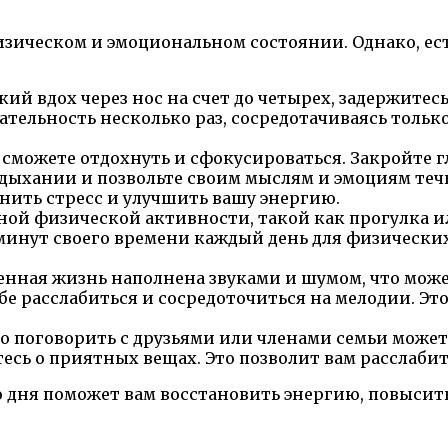
зическом и эмоциональном состоянии. Однако, ест
ий вдох через нос на счет до четырех, задержитес
вательность несколько раз, сосредотачиваясь толь
сможете отдохнуть и сфокусироваться. Закройте гл
 дыхании и позвольте своим мыслям и эмоциям теч
анить стресс и улучшить вашу энергию.
ой физической активности, такой как прогулка ил
 минут своего времени каждый день для физически
нная жизнь наполнена звуками и шумом, что може
ебе расслабиться и сосредоточиться на мелодии. Э
 поговорить с друзьями или членами семьи может 
тесь о приятных вещах. Это позволит вам расслаби
го дня поможет вам восстановить энергию, повыси