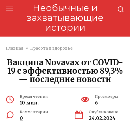
Перейти
Необычные и
к
захватывающие
контенту
истории
Главная
»
Красота и здоровье
Вакцина Novavax от COVID-
19 с эффективностью 89,3%
— последние новости
Время чтения
Просмотры
10 мин.
6
Комментарии
Опубликовано
0
24.02.2024