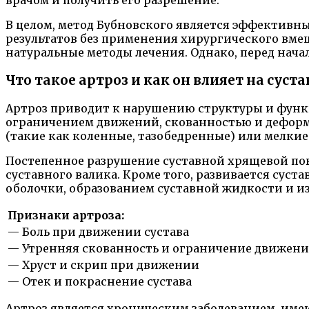
врачом и получить его разрешение.
В целом, метод Бубновского является эффективн
результатов без применения хирургического вме
натуральные методы лечения. Однако, перед нача
Что такое артроз и как он влияет на суст
Артроз приводит к нарушению структуры и функ
ограничением движений, скованностью и деформац
(такие как коленные, тазобедренные) или мелкие 
Постепенное разрушение суставной хрящевой по
суставного валика. Кроме того, развивается сус
оболочки, образованием суставной жидкости и из
Признаки артроза:
— Боль при движении сустава
— Утренняя скованность и ограничение движен
— Хруст и скрип при движении
— Отек и покраснение сустава
Артроз является хроническим заболеванием, им