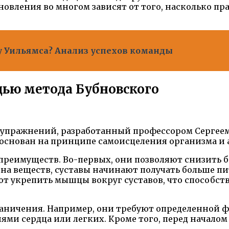
тановления во многом зависят от того, насколько 
у Уильямса? Анализ успехов команды
щью метода Бубновского
с упражнений, разработанный профессором Серге
 основан на принципе самоисцеления организма и
реимуществ. Во-первых, они позволяют снизить бол
 веществ, суставы начинают получать больше пит
т укрепить мышцы вокруг суставов, что способств
аничения. Например, они требуют определенной ф
ми сердца или легких. Кроме того, перед начало