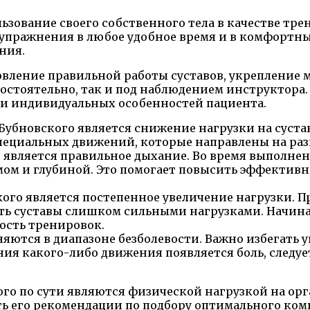
зование своего собственного тела в качестве тре
 упражнения в любое удобное время и в комфортны
ния.
вление правильной работы суставов, укрепление м
остоятельно, так и под наблюдением инструктора.
а и индивидуальных особенностей пациента.
убновского является снижение нагрузки на суст
специальных движений, которые направлены на раз
является правильное дыхание. Во время выполне
тмом и глубиной. Это помогает повысить эффекти
го является постепенное увеличение нагрузки. П
ть суставы слишком сильными нагрузками. Начинат
ость тренировок.
яются в диапазоне безболевости. Важно избегать
ния какого-либо движения появляется боль, следуе
го по сути являются физической нагрузкой на ор
ить его рекомендации по подбору оптимального ко