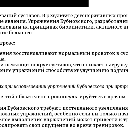
ваний суставов. В результате дегенеративных про
е явления. Упражнения Бубновского, разработанн
основаны на принципах биокинетики, активного 
ние больного.
трозе:
ия восстанавливают нормальный кровоток в суста
м.
ть мышцы вокруг суставов, что снижает нагрузку 
ение упражнений способствует улучшению подви
х при использовании упражнений Бубновского при артро
анятий обязательно проконсультируйтесь с врачом
ия Бубновского требуют постепенного увеличени
 сложных упражнений, особенно если вы только нач
ное выполнение упражнений может привести к тр
ролировать свои ощущения во время тренировок.