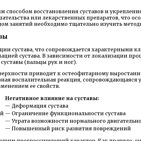
ым способом восстановления суставов и укреплени
шательства или лекарственных препаратов, что о
лом занятий необходимо тщательно изучить методи
авы
ции сустава, что сопровождается характерными 
ией сустава. В зависимости от локализации проц
суставы (пальцы рук и ног).
верхности приводит к остеофитарному выростани
тавная воспалительная реакция, сопровождающаяся
менением ее свойств.
Негативное влияние на суставы:
— Деформация сустава
ий
— Ограничение функциональности сустава
— Утрата возможности нормального двигательно
— Повышенный риск развития повреждений
еющим прогрессирующий характер. Как правило, о