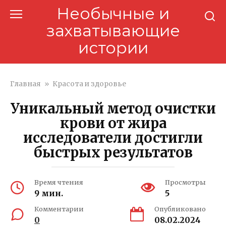
Перейти
Необычные и
к
захватывающие
контенту
истории
Главная
»
Красота и здоровье
Уникальный метод очистки
крови от жира
исследователи достигли
быстрых результатов
Время чтения
Просмотры
9 мин.
5
Комментарии
Опубликовано
0
08.02.2024