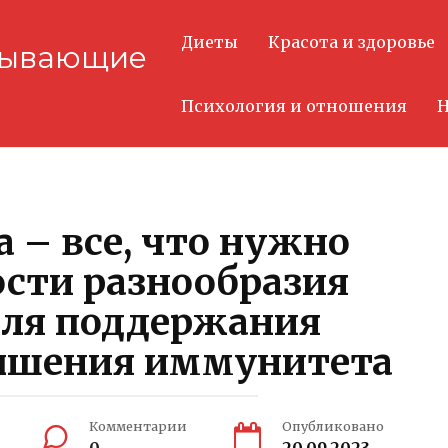
Диеты
Красота и здоровье
тывающие
Психология и отношения
Н
 – все, что нужно
ости разнообразия
для поддержания
вышения иммунитета
Комментарии
Опубликовано