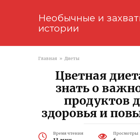
Перейти
к
Необычные и захва
контенту
истории
Главная
»
Диеты
Цветная диета
знать о важн
продуктов 
здоровья и по
Время чтения
Просмотры