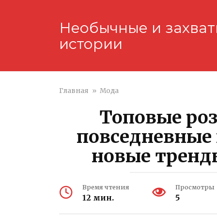
Перейти
к
Необычные и захва
контенту
истории
Главная
»
Мода
Топовые роз
повседневные 
новые тренд
Время чтения
Просмотры
12 мин.
5