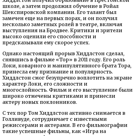
Хиддлстон получил образование в Престонской
школе, а затем продолжил обучение в Ройал
Шекспировской компании. Его талант был
замечен еще на первых порах, и он получил
несколько заметных ролей в театре, включая
выступления на Бродвее. Критики и зрители
высоко оценили его способности и
предсказывали ему скорое успех.
Однако настоящий прорыв Хиддлстон сделал,
снявшись в фильме «Тор» в 2011 году. Его роль
Локи, коварного и манипулятивного брата Тора,
принесла ему признание и популярность.
Хиддлстон смог безупречно воплотить на экране
характер Локи, его сложности и
многослойность. Фильм и его выступление были
широко отмечены критиками и принесли
актеру новых поклонников.
С тех пор Том Хиддлстон активно снимается в
Голливуде, сотрудничает с известными
режиссерами и актерами. В его фильмографии
такие успешные фильмы, как «Игра на