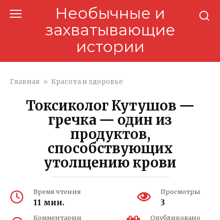
Перейти
Необычные и
к
захватывающие
контенту
истории
Главная
»
Красота и здоровье
Токсиколог Кутушов —
гречка — один из
продуктов,
способствующих
утолщению крови
Время чтения
Просмотры
11 мин.
3
Комментарии
Опубликовано