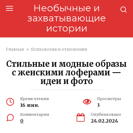
Перейти
Необычные и
к
захватывающие
контенту
истории
Главная
»
Психология и отношения
Стильные и модные образы
с женскими лоферами —
идеи и фото
Время чтения
Просмотры
16 мин.
3
Комментарии
Опубликовано
0
24.02.2024