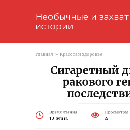
Перейти
к
Необычные и захва
контенту
истории
Главная
»
Красота и здоровье
Сигаретный д
ракового г
последстви
Время чтения
Просмотры
12 мин.
4