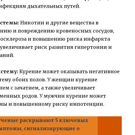
инфекциям дыхательных путей.
истемы:
Никотин и другие вещества в
ению и повреждению кровеносных сосудов,
росклероза и повышению риска инфаркта
 увеличивает риск развития гипертонии и
ваний.
стему:
Курение может оказывать негативное
тему обоих полов. У женщин курение
м с зачатием, а также увеличивает
менных родов. У мужчин курение может
рмы и повышенному риску импотенции.
ученые раскрывают 5 ключевых
имптомы, сигнализирующие о