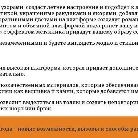
зорами, создаст летнее настроение и подойдет к 
тикой, украшенные ракушками и якорями, добавят
оративными цветами на платформе создадут рома
интом и объемной платформой подчеркнет вашу ин
 с эффектом металлика придадут вашему образу с
незамеченными и будете выглядеть модно и стильно
х высокая платформа, которая придает дополните
кательно.
кокачественных материалов, которые обеспечива
кими как вышивка и камни, которые добавляют и
волит выделиться из толпы и создать неповторим
вых шорт или брюк.
4 года - новые возможности, вызовы и способы р