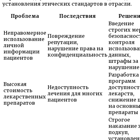
установления этических стандартов в отрасли.
Проблема
Последствия
Решени
Введение
строгих ме
Неправомерное
Повреждение
безопаснос
использование
репутации,
контроля
личной
нарушение права на
использов
информации
конфиденциальность
данных,
пациентов
штрафы за
нарушение
Разработка
программ
Высокая
Недоступность
доступнос
стоимость
лечения для многих
лекарств,
лекарственных
пациентов
снижение 
препаратов
на основны
препараты
Строгое
наказание 
подкуп,
установлен