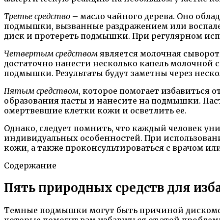
Третье средство
– масло чайного дерева. Оно обл
подмышки, вызванные раздражением или воспален
диск и протереть подмышки. При регулярном испо
Четвертым средством
является молочная сыворотк
достаточно нанести несколько капель молочной 
подмышки. Результаты будут заметны через неско
Пятым средством
, которое помогает избавиться о
образования пасты и нанесите на подмышки. Пасту
омертвевшие клетки кожи и осветлить ее.
Однако, следует помнить, что каждый человек ун
индивидуальных особенностей. При использовани
кожи, а также проконсультироваться с врачом ил
Содержание
Пять природных средств для из
Темные подмышки могут быть причиной дискомфор
которые помогут вам избавиться от этой проблем