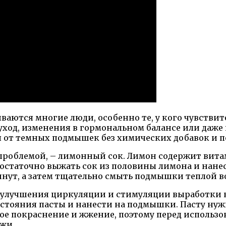
иваются многие люди, особенно те, у кого чувстви
од, изменения в гормональном балансе или даже н
я от темных подмышек без химических добавок и 
ой проблемой, – лимонный сок. Лимон содержит ви
достаточно выжать сок из половины лимона и нане
инут, а затем тщательно смыть подмышки теплой в
 улучшения циркуляции и стимуляции выработки к
стояния пасты и нанести на подмышки. Пасту нужно
ое покраснение и жжение, поэтому перед использо
жи.