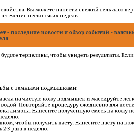
войства. Вы можете нанести свежий гель алоэ вера
 в течение нескольких недель.
т - последние новости и обзор событий - важны
еля
будьте терпеливы, чтобы увидеть результаты. Если
орьбы с темными подмышками:
масла на чистую кожу подмышек и массируйте лег
те водой. Повторяйте процедуру ежедневно для до
ока лимона. Нанесите полученную смесь на кожу по
 неделю.
ом, чтобы получить пасту. Нанесите пасту на кожу
2-3 раза в неделю.