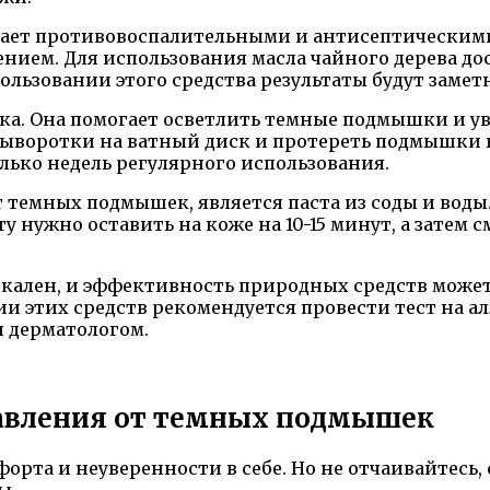
адает противовоспалительными и антисептическими
ием. Для использования масла чайного дерева дос
льзовании этого средства результаты будут заметн
а. Она помогает осветлить темные подмышки и ув
сыворотки на ватный диск и протереть подмышки п
лько недель регулярного использования.
т темных подмышек, является паста из соды и воды.
 нужно оставить на коже на 10-15 минут, а затем 
икален, и эффективность природных средств может
и этих средств рекомендуется провести тест на а
и дерматологом.
бавления от темных подмышек
та и неуверенности в себе. Но не отчаивайтесь, 
ы.