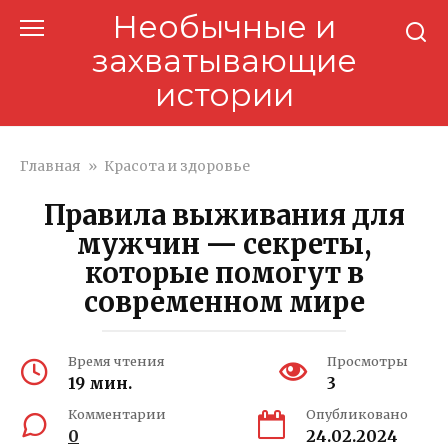
Перейти
Необычные и
к
захватывающие
контенту
истории
Главная
»
Красота и здоровье
Правила выживания для
мужчин — секреты,
которые помогут в
современном мире
Время чтения
Просмотры
19 мин.
3
Комментарии
Опубликовано
0
24.02.2024