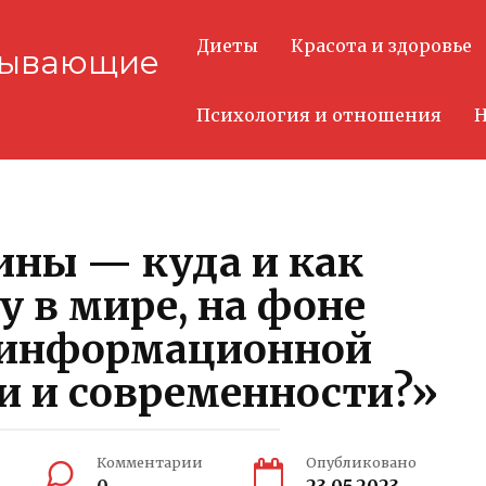
Диеты
Красота и здоровье
тывающие
Психология и отношения
Н
ины — куда и как
у в мире, на фоне
 информационной
и и современности?»
Комментарии
Опубликовано