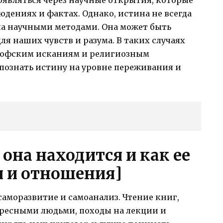
оявляться через научные открытия, которые
дениях и фактах. Однако, истина не всегда
а научными методами. Она может быть
я наших чувств и разума. В таких случаях
софским исканиям и религиозным
познать истину на уровне переживания и
 она находится и как ее
я и отношения]
саморазвитие и самоанализ. Чтение книг,
ересными людьми, походы на лекции и