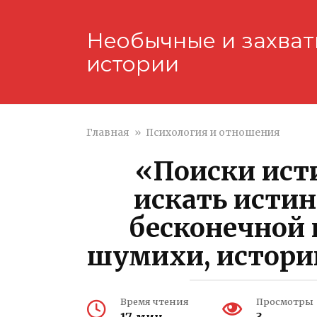
Перейти
к
Необычные и захва
контенту
истории
Главная
»
Психология и отношения
«Поиски ист
искать истин
бесконечной
шумихи, истори
Время чтения
Просмотры