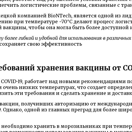
легчить логистические проблемы, связанные с тр
емецкой компанией BioNTech, является одной из л
нению при температуре −70°C делают процесс лог
й вакцины, чтобы она могла быть более доступной 
у более гибкой и удобной для использования в различных
 сохраняет свою эффективность
ребований хранения вакцины от CO
т COVID-19, работает над новыми рекомендациями п
 очень низких температурах, что создает определ
изить эти требования и сделать хранение и доста
х вакцин, получивших авторизацию от международн
9. Однако, одной из главных преград для более ши
необходимо хранить в морозильниках при температу
ает возможности использования вакцины в некото