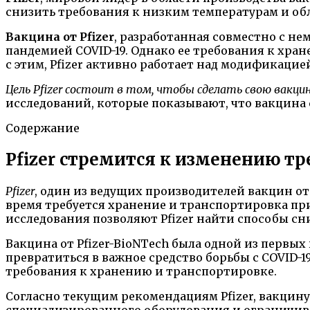
снизить требования к низким температурам и об
Вакцина от Pfizer
, разработанная совместно с н
пандемией COVID-19. Однако ее требования к хра
с этим, Pfizer активно работает над модификацие
Цель Pfizer состоит в том, чтобы сделать свою вакцин
исследований, которые показывают, что вакцина
Содержание
Pfizer стремится к изменению т
Pfizer
, один из ведущих производителей вакцин о
время требуется хранение и транспортировка при
исследования позволяют Pfizer найти способы сн
Вакцина от Pfizer-BioNTech была одной из первы
превратиться в важное средство борьбы с COVID-1
требования к хранению и транспортировке.
Согласно текущим рекомендациям Pfizer, вакцину 
специализированного оборудования и ограничив