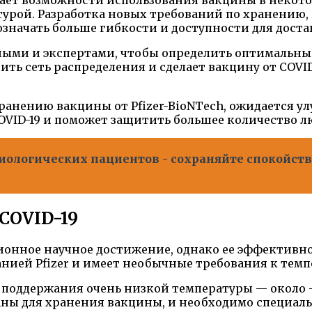
турой. Разработка новых требований по хранению
значать больше гибкости и доступности для достав
еными и экспертами, чтобы определить оптимальн
ть сеть распределения и сделает вакцину от COVID
ранению вакцины от Pfizer-BioNTech, ожидается у
OVID-19 и поможет защитить большее количество л
логических пациентов - сохраняйте спокойстви
COVID-19
онное научное достижение, однако ее эффективнос
нией Pfizer и имеет необычные требования к темп
поддержания очень низкой температуры — около -70
ны для хранения вакцины, и необходимо специаль