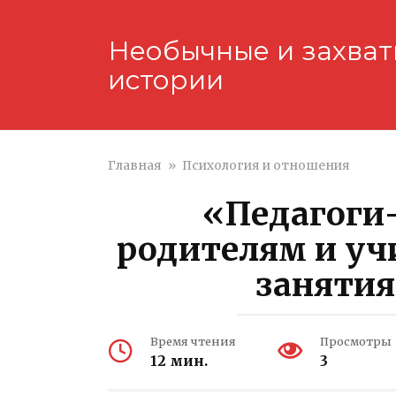
Перейти
к
Необычные и захва
контенту
истории
Главная
»
Психология и отношения
«Педагоги
родителям и у
занятия
Время чтения
Просмотры
12 мин.
3