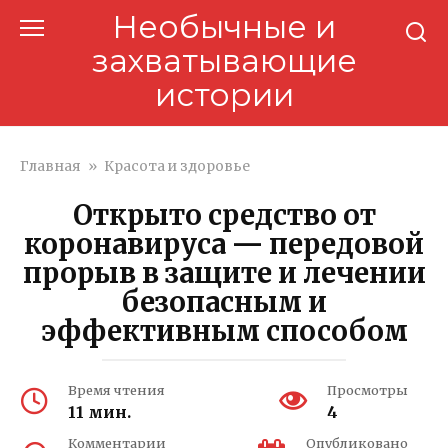
Перейти
Необычные и
к
захватывающие
контенту
истории
Главная
»
Красота и здоровье
Открыто средство от
коронавируса — передовой
прорыв в защите и лечении
безопасным и
эффективным способом
Время чтения
Просмотры
11 мин.
4
Комментарии
Опубликовано