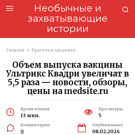
Перейти
Необычные и
к
захватывающие
контенту
истории
Главная
»
Красота и здоровье
Объем выпуска вакцины
Ультрикс Квадри увеличат в
5,5 раза — новости, обзоры,
цены на medsite.ru
Время чтения
Просмотры
13 мин.
5
Комментарии
Опубликовано
0
08.02.2024