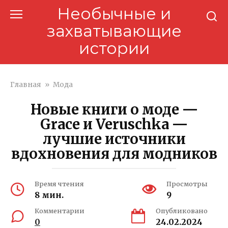
Перейти
Необычные и
к
захватывающие
контенту
истории
Главная
»
Мода
Новые книги о моде —
Grace и Veruschka —
лучшие источники
вдохновения для модников
Время чтения
Просмотры
8 мин.
9
Комментарии
Опубликовано
0
24.02.2024