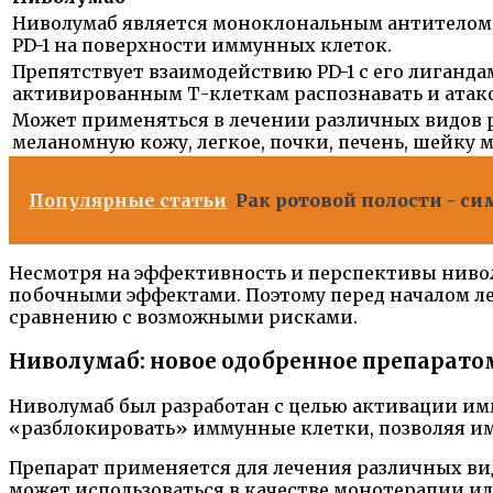
Ниволумаб является моноклональным антителом, 
PD-1 на поверхности иммунных клеток.
Препятствует взаимодействию PD-1 с его лиганда
активированным Т-клеткам распознавать и атако
Может применяться в лечении различных видов р
меланомную кожу, легкое, почки, печень, шейку 
Популярные статьи
Рак ротовой полости - с
Несмотря на эффективность и перспективы ниво
побочными эффектами. Поэтому перед началом ле
сравнению с возможными рисками.
Ниволумаб: новое одобренное препарато
Ниволумаб был разработан с целью активации им
«разблокировать» иммунные клетки, позволяя им
Препарат применяется для лечения различных видо
может использоваться в качестве монотерапии и