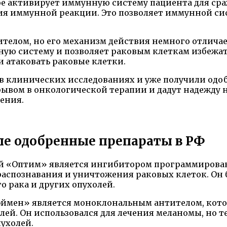
ое активирует иммунную систему пациента для сра
ия иммунной реакции. Это позволяет иммунной сис
елом, но его механизм действия немного отличает
ную систему и позволяет раковым клеткам избежат
и атаковать раковые клетки.
в клинических исследованиях и уже получили одоб
вом в онкологической терапии и дадут надежду н
ения.
е одобренные препараты в РФ
й «Оптим» является ингибитором программированно
спознавания и уничтожения раковых клеток. Он бы
о рака и других опухолей.
ймен» является моноклональным антителом, кото
ей. Он использовался для лечения меланомы, но те
ухолей.