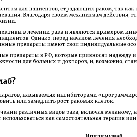
ентом для пациентов, страдающих раком, так как 
левания. Благодаря своим механизмам действия, э
жизни.
ективы в лечении рака и являются примером инн
пациентов. Однако, перед началом лечения необхо
 данные препараты имеют свои индивидуальные ос
ые препараты в РФ, которые привносят надежду и 
ности для больных и докторов, и, возможно, ста
маб?
паратов, называемых ингибиторами «программирова
овить или замедлить рост раковых клеток.
ении различных видов рака, включая меланому, не
т использоваться как самостоятельная терапия ил
Ипилимумаб