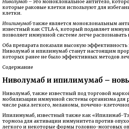
Ниволумаб
– это моноклональное антитело, котор
которые раковые клетки используют для избеган
клетки.
Ипилимумаб
также является моноклональным антит
известный как CTLA-4, который подавляет иммун
позволяет иммунной системе легче распознавать 
Оба препарата показали высокую эффективность 
Ниволумаб и ипилимумаб станут настоящим проры
которых ранее не было эффективных методов леч
Содержание
Ниволумаб и ипилимумаб – новы
Ниволумаб, также известный под торговой марко
мобилизации иммунной системы организма для ра
числе рака легкого, меланомы, почечно-клеточног
Ипилимумаб, известный также как «Ипилимаб-Тэ
тормоза для активации иммунитета против опухол
легкого и некоторые формы головно-мозговых оп