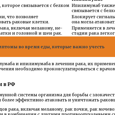
которое связывается с белком
Ипилимумаб также
связывается с бел
ми, что позволяет
Блокирует сигналы
вать раковые клетки.
она могла атакова
ака, включая меланому, не-
Применяется в леч
матки и головной и шеи рак.
стадии рака легког
имптомы во время еды, которые важно учесть
лумаба и ипилимумаба в лечении рака, их примен
чения необходимо проконсультироваться с врачом
м в РФ
мунной системы организма для борьбы с злокачес
 более эффективно атаковать и уничтожать раков
в рака, включая меланому, рак почки, рак мочевог
ли в комбинации с другими противоопухолевыми с