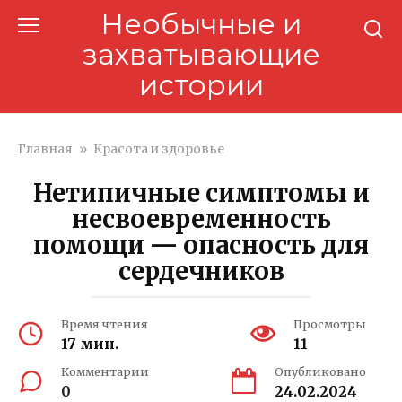
Перейти
Необычные и
к
захватывающие
контенту
истории
Главная
»
Красота и здоровье
Нетипичные симптомы и
несвоевременность
помощи — опасность для
сердечников
Время чтения
Просмотры
17 мин.
11
Комментарии
Опубликовано
0
24.02.2024