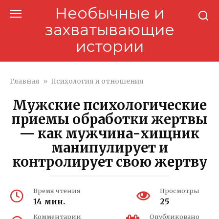
Перейти
Необычные и
к
захватывающие
контенту
истории
Главная
»
Психология и отношения
Мужские психологические
приемы обработки жертвы
— как мужчина-хищник
манипулирует и
контролирует свою жертву
Время чтения
Просмотры
14 мин.
25
Комментарии
Опубликовано