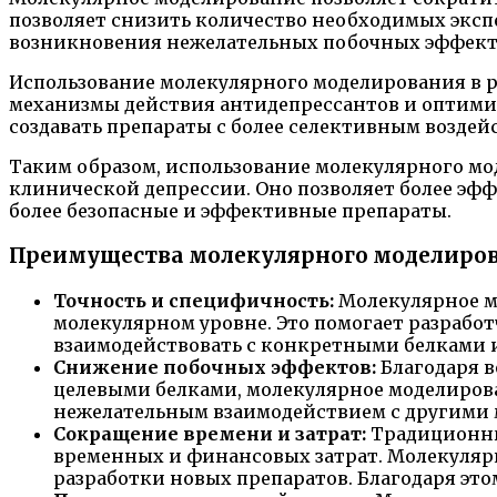
позволяет снизить количество необходимых эксп
возникновения нежелательных побочных эффект
Использование молекулярного моделирования в р
механизмы действия антидепрессантов и оптимиз
создавать препараты с более селективным возде
Таким образом, использование молекулярного мо
клинической депрессии. Оно позволяет более эф
более безопасные и эффективные препараты.
Преимущества молекулярного моделиров
Точность и специфичность:
Молекулярное мо
молекулярном уровне. Это помогает разрабо
взаимодействовать с конкретными белками и
Снижение побочных эффектов:
Благодаря в
целевыми белками, молекулярное моделирова
нежелательным взаимодействием с другими м
Сокращение времени и затрат:
Традиционны
временных и финансовых затрат. Молекулярн
разработки новых препаратов. Благодаря эт