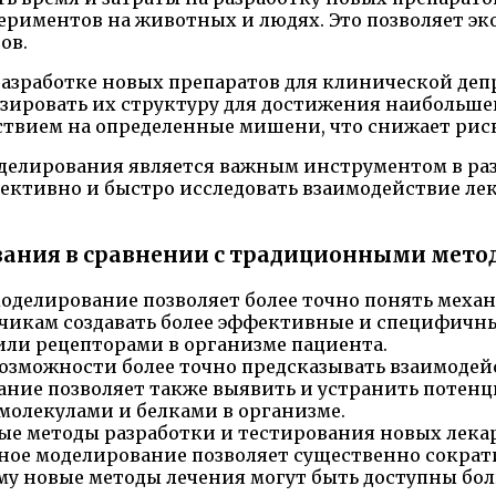
ериментов на животных и людях. Это позволяет эк
ов.
азработке новых препаратов для клинической депр
ировать их структуру для достижения наибольшей
йствием на определенные мишени, что снижает ри
делирования является важным инструментом в раз
фективно и быстро исследовать взаимодействие ле
ания в сравнении с традиционными мето
делирование позволяет более точно понять меха
тчикам создавать более эффективные и специфичн
ли рецепторами в организме пациента.
озможности более точно предсказывать взаимодей
ние позволяет также выявить и устранить потен
олекулами и белками в организме.
е методы разработки и тестирования новых лека
ое моделирование позволяет существенно сократи
ому новые методы лечения могут быть доступны бо