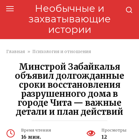
Перейти
Необычные и
к
захватывающие
контенту
истории
Главная
»
Психология и отношения
Минстрой Забайкалья
объявил долгожданные
сроки восстановления
разрушенного дома в
городе Чита — важные
детали и план действий
Время чтения
Просмотры
16 мин.
12