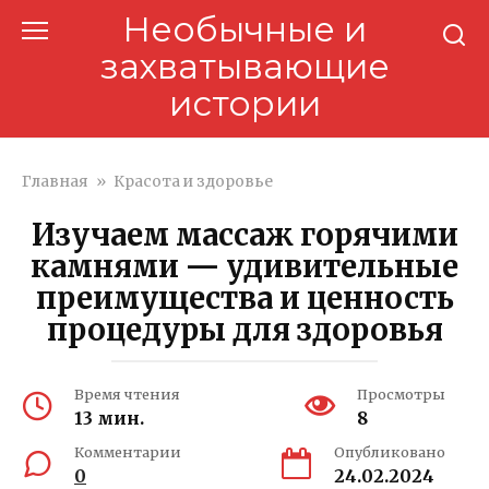
Перейти
Необычные и
к
захватывающие
контенту
истории
Главная
»
Красота и здоровье
Изучаем массаж горячими
камнями — удивительные
преимущества и ценность
процедуры для здоровья
Время чтения
Просмотры
13 мин.
8
Комментарии
Опубликовано
0
24.02.2024