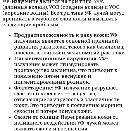
УФ-излучение делится на три типа: УФА
(длинные волны), УФB (средние волны) и УФС
(короткие волны). Все три типа УФ-лучей могут
проникать в глубокие слои кожи и вызывать
следующие проблемы:
Предрасположенность к раку кожи:
УФ-
излучение является основной причиной
развития рака кожи, такого как базалиома,
плоскоклеточный и меланомный рак кожи.
Пигментационные нарушения:
УФ-
излучение может стимулировать
производство меланина, что приводит к
появлению пятен, веснушек и
пигментированных родинок.
Фотостарение:
УФ-излучение разрушает
эластин и коллаген — вещества,
отвечающие за упругость и эластичность
кожи. Это приводит к появлению морщин,
сухости и потере тонуса кожи.
Ожоги от солнца:
Перегревание кожи от
излишнего воздействия УФ-лучей может
вызвать ожоги и воспаления,