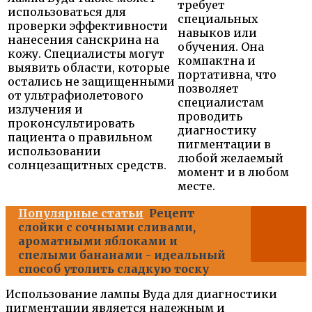
требует
использоваться для
специальных
проверки эффективности
навыков или
нанесения санскрина на
обучения. Она
кожу. Специалисты могут
компактна и
выявить области, которые
портативна, что
остались не защищенными
позволяет
от ультрафиолетового
специалистам
излучения и
проводить
проконсультировать
диагностику
пациента о правильном
пигментации в
использовании
любой желаемый
солнцезащитных средств.
момент и в любом
месте.
Популярные статьи
Рецепт
слойки с сочными сливами,
ароматными яблоками и
спелыми бананами - идеальный
способ утолить сладкую тоску
Использование лампы Вуда для диагностики
пигментации является надежным и