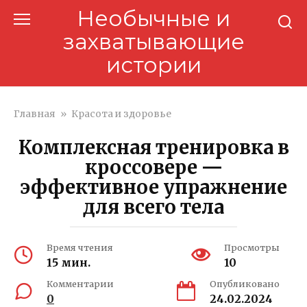
Перейти
Необычные и
к
захватывающие
контенту
истории
Главная
»
Красота и здоровье
Комплексная тренировка в
кроссовере —
эффективное упражнение
для всего тела
Время чтения
Просмотры
15 мин.
10
Комментарии
Опубликовано
0
24.02.2024