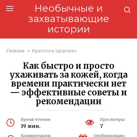
Перейти
Необычные и
к
захватывающие
контенту
истории
Главная
»
Красота и здоровье
Как быстро и просто
ухаживать за кожей, когда
времени практически нет
— эффективные советы и
рекомендации
Время чтения
Просмотры
19 мин.
7
Комментарии
Опубликовано