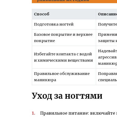
Способ
Описани
Подготовка ногтей
Получите
Базовое покрытие и верхнее
Применит
покрытие
защиты и
Надевайт
Избегайте контакта с водой
агрессив
и химическими веществами
маникю
Правильное обслуживание
Поправля
маникюра
специаль
Уход за ногтями
Правильное питание: включайте 