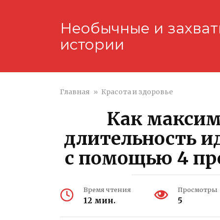
Перейти
к
Необычные и захва
контенту
истории
Главная
»
Красота и здоровье
Как максим
длительность и
с помощью 4 пр
Время чтения
Просмотры
12 мин.
5