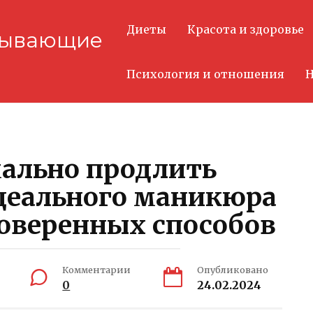
Диеты
Красота и здоровье
тывающие
Психология и отношения
Н
ально продлить
деального маникюра
оверенных способов
Комментарии
Опубликовано
0
24.02.2024