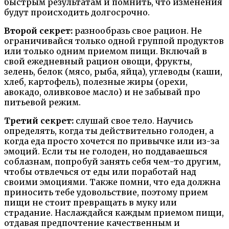
быстрым результатам и помнить, что изменения
будут происходить долгосрочно.
Второй секрет:
разнообразь свое рацион. Не
ограничивайся только одной группой продуктов
или только одним приемом пищи. Включай в
свой ежедневный рацион овощи, фрукты,
зелень, белок (мясо, рыба, яйца), углеводы (каши,
хлеб, картофель), полезные жиры (орехи,
авокадо, оливковое масло) и не забывай про
питьевой режим.
Третий секрет:
слушай свое тело. Научись
определять, когда ты действительно голоден, а
когда еда просто хочется по привычке или из-за
эмоций. Если ты не голоден, но поддаваешься
соблазнам, попробуй занять себя чем-то другим,
чтобы отвлечься от еды или поработай над
своими эмоциями. Также помни, что еда должна
приносить тебе удовольствие, поэтому прием
пищи не стоит превращать в муку или
страдание. Наслаждайся каждым приемом пищи,
отдавая предпочтение качественным и