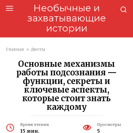
Перейти
Необычные и
к
захватывающие
контенту
истории
Главная
»
Диеты
Основные механизмы
работы подсознания —
функции, секреты и
ключевые аспекты,
которые стоит знать
каждому
Время чтения
Просмотры
15 мин.
5