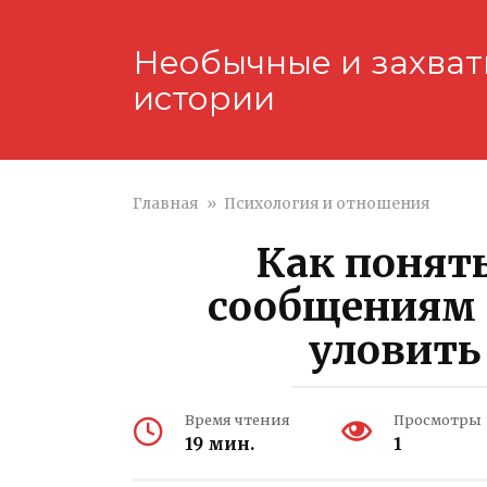
Перейти
к
Необычные и захва
контенту
истории
Главная
»
Психология и отношения
Как понят
сообщениям 
уловить
Время чтения
Просмотры
19 мин.
1