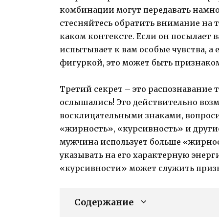
комбинации могут передавать намног
стесняйтесь обратить внимание на т
каком контексте. Если он посылает ва
испытывает к вам особые чувства, а 
фигуркой, это может быть признаком
Третий секрет – это распознавание т
ослышались! Это действительно воз
восклицательными знаками, вопрос
«жирность», «курсивность» и други
мужчина использует больше «жирнос
указывать на его характерную энерг
«курсивности» может служить призн
Содержание