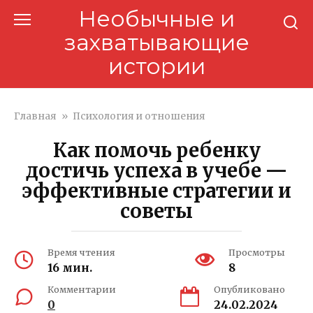
Перейти
Необычные и
к
захватывающие
контенту
истории
Главная
»
Психология и отношения
Как помочь ребенку
достичь успеха в учебе —
эффективные стратегии и
советы
Время чтения
Просмотры
16 мин.
8
Комментарии
Опубликовано
0
24.02.2024