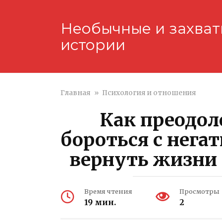
Перейти
к
Необычные и захва
контенту
истории
Главная
»
Психология и отношения
Как преодол
бороться с нег
вернуть жизни 
Время чтения
Просмотры
19 мин.
2