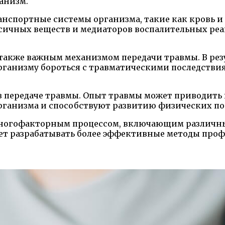
анизм.
ранспортные системы организма, такие как кровь
оксичных веществ и медиаторов воспалительных ре
 также важным механизмом передачи травмы. В ре
ганизму бороться с травматическими последствиям
 передаче травмы. Опыт травмы может приводить к
рганизма и способствуют развитию физических по
я многофакторным процессом, включающим различн
ет разрабатывать более эффективные методы проф