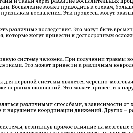
рганы и ткани через развитие воспалительных про
ции. Воспаление может приводить к отекам, больш
ризнакам воспаления. Эти процессы могут оказыв
еть различные последствия. Это могут быть време
ия, которые могут привести к долгосрочным осло
ервную систему человека. При получении травмы 
летками. Это может привести к различным неврол
ы для нервной системы является черепно-мозгова
также нервных окончаний. Это может привести к н
ляться различными способами, в зависимости от 
е и нарушение координации движений. Других – р
системы, возникнув прямое влияние на мозговые 
жные и депрессивные состояния могут развиваться