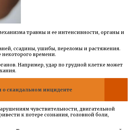
 механизма травмы и ее интенсивности, органы и
ней, ссадины, ушибы, переломы и растяжения.
е некоторого времени.
анов. Например, удар по грудной клетке может
хания.
и о скандальном инциденте
нарушениям чувствительности, двигательной
ивести к потере сознания, головной боли,