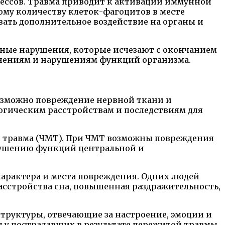
цессов. Травма приводит к активации иммунной
ому количеству клеток-фагоцитов в месте
ать дополнительное воздействие на органы и
нные нарушения, которые исчезают с окончанием
жнениям и нарушениям функций организма.
возможно повреждение нервной ткани и
огическим расстройствам и последствиям для
я травма (ЧМТ). При ЧМТ возможны повреждения
арушению функций центральной и
характера и места повреждения. Одних людей
асстройства сна, повышенная раздражительность,
структуры, отвечающие за настроение, эмоции и
 у пострадавших в результате пережитой травмы.