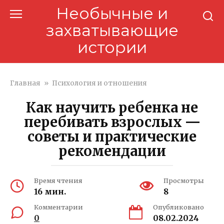
Перейти
Необычные и
к
захватывающие
контенту
истории
Главная
»
Психология и отношения
Как научить ребенка не
перебивать взрослых —
советы и практические
рекомендации
Время чтения
Просмотры
16 мин.
8
Комментарии
Опубликовано
0
08.02.2024