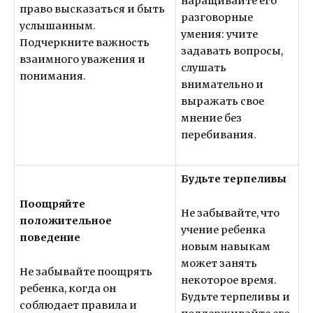
наращивайте его
право высказаться и быть
разговорные
услышанным.
умения: учите
Подчеркните важность
задавать вопросы,
взаимного уважения и
слушать
понимания.
внимательно и
выражать свое
мнение без
перебивания.
Будьте терпеливы
Поощряйте
Не забывайте, что
положительное
учение ребенка
поведение
новым навыкам
может занять
Не забывайте поощрять
некоторое время.
ребенка, когда он
Будьте терпеливы и
соблюдает правила и