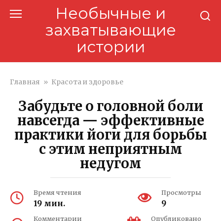
Перейти
Необычные и
к
захватывающие
контенту
истории
Главная
»
Красота и здоровье
Забудьте о головной боли
навсегда — эффективные
практики йоги для борьбы
с этим неприятным
недугом
Время чтения
Просмотры
19 мин.
9
Комментарии
Опубликовано