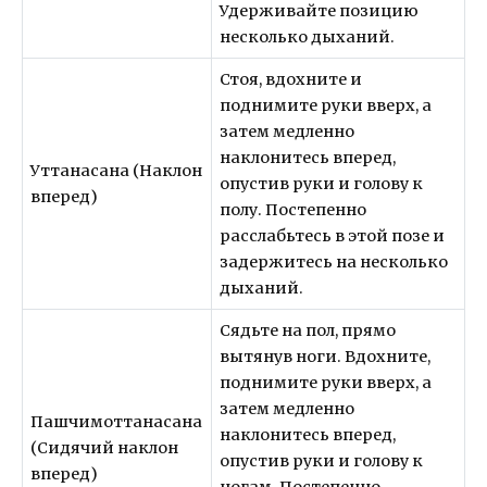
Удерживайте позицию
несколько дыханий.
Стоя, вдохните и
поднимите руки вверх, а
затем медленно
наклонитесь вперед,
Уттанасана (Наклон
опустив руки и голову к
вперед)
полу. Постепенно
расслабьтесь в этой позе и
задержитесь на несколько
дыханий.
Сядьте на пол, прямо
вытянув ноги. Вдохните,
поднимите руки вверх, а
затем медленно
Пашчимоттанасана
наклонитесь вперед,
(Сидячий наклон
опустив руки и голову к
вперед)
ногам. Постепенно