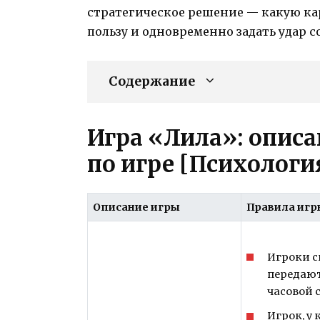
стратегическое решение — какую ка
пользу и одновременно задать удар с
Содержание
Игра «Лила»: описа
по игре [Психологи
Описание игры
Правила игр
Игроки с
передают
часовой 
Игрок, у 