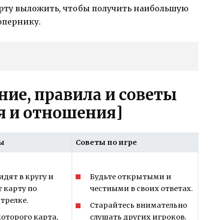
рту выложить, чтобы получить наибольшую
опернику.
ние, правила и советы
я и отношения]
ы
Советы по игре
идят в кругу и
Будьте открытыми и
 карту по
честными в своих ответах.
стрелке.
Старайтесь внимательно
которого карта,
слушать других игроков.