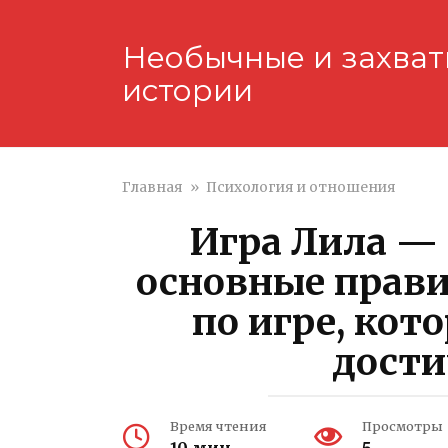
Перейти
к
Необычные и захва
контенту
истории
Главная
»
Психология и отношения
Игра Лила — 
основные прави
по игре, кот
дости
Время чтения
Просмотры