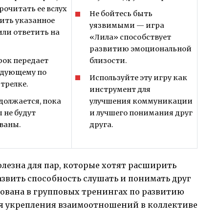
рочитать ее вслух
Не бойтесь быть
ить указанное
уязвимыми — игра
или ответить на
«Лила» способствует
развитию эмоциональной
рок передает
близости.
едующему по
Используйте эту игру как
стрелке.
инструмент для
должается, пока
улучшения коммуникации
 не будут
и лучшего понимания друг
ваны.
друга.
лезна для пар, которые хотят расширить
звить способность слушать и понимать друг
зована в групповых тренингах по развитию
я укрепления взаимоотношений в коллективе