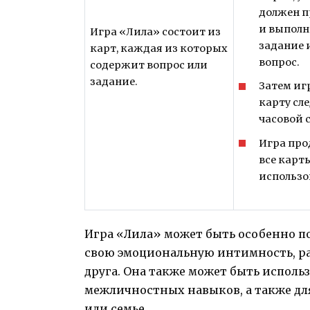
должен п
и выполн
Игра «Лила» состоит из
задание 
карт, каждая из которых
вопрос.
содержит вопрос или
задание.
Затем иг
карту сл
часовой 
Игра про
все карты
использо
Игра «Лила» может быть особенно по
свою эмоциональную интимность, ра
друга. Она также может быть исполь
межличностных навыков, а также дл
или семье.