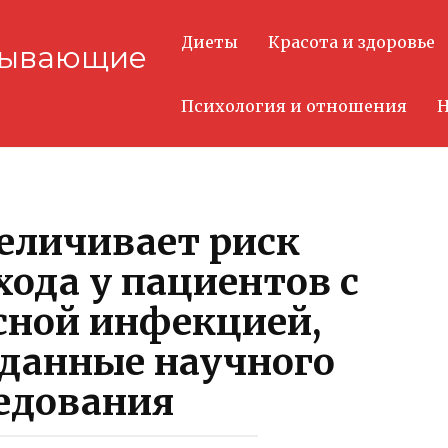
Диеты
Красота и здоровье
тывающие
Психология и отношения
Н
еличивает риск
хода у пациентов с
сной инфекцией,
данные научного
едования