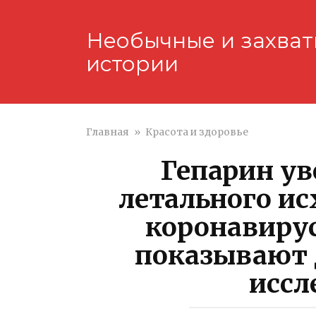
Перейти
к
Необычные и захва
контенту
истории
Главная
»
Красота и здоровье
Гепарин ув
летального ис
коронавиру
показывают 
иссл