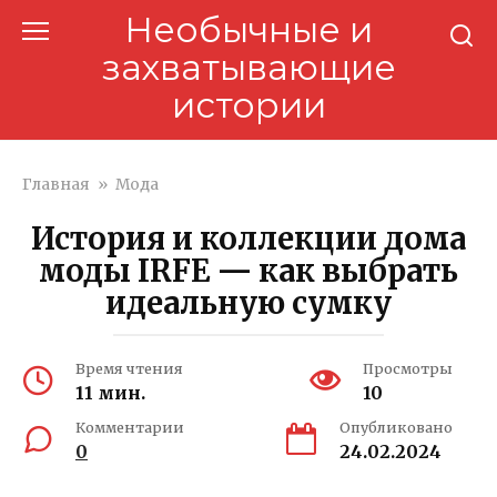
Перейти
Необычные и
к
захватывающие
контенту
истории
Главная
»
Мода
История и коллекции дома
моды IRFE — как выбрать
идеальную сумку
Время чтения
Просмотры
11 мин.
10
Комментарии
Опубликовано
0
24.02.2024