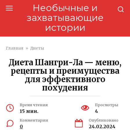
Перейти
Необычные и
к
захватывающие
контенту
истории
Главная
»
Диеты
Диета Шангри-Ла — меню,
рецепты и преимущества
для эффективного
похудения
Время чтения
Просмотры
15 мин.
4
Комментарии
Опубликовано
0
24.02.2024