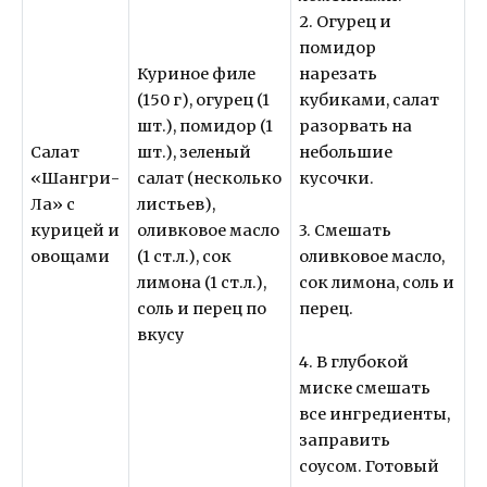
2. Огурец и
помидор
Куриное филе
нарезать
(150 г), огурец (1
кубиками, салат
шт.), помидор (1
разорвать на
Салат
шт.), зеленый
небольшие
«Шангри-
салат (несколько
кусочки.
Ла» с
листьев),
курицей и
оливковое масло
3. Смешать
овощами
(1 ст.л.), сок
оливковое масло,
лимона (1 ст.л.),
сок лимона, соль и
соль и перец по
перец.
вкусу
4. В глубокой
миске смешать
все ингредиенты,
заправить
соусом. Готовый