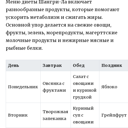
Меню диеты Шангри-Ла включает
разнообразные продукты, которые помогают
ускорить метаболизм и сжигать жиры.
Основной упор делается на свежие овощи,
фрукты, зелень, морепродукты, магерттские
молочные продукты и нежирные мясные и
рыбные белки.
День
Завтрак
Обед
Полдник
Салат с
Овсянка с
овощами
Понедельник
Яблоко
фруктами
и куриной
грудкой
Куриный
Творожная
Вторник
суп с
Грейпфрут
запеканка
овощами