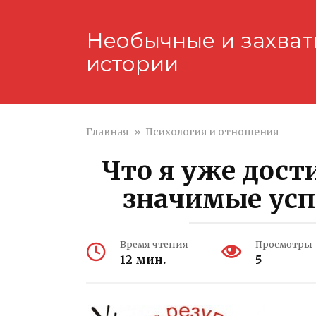
Перейти
к
Необычные и захва
контенту
истории
Главная
»
Психология и отношения
Что я уже дост
значимые усп
Время чтения
Просмотры
12 мин.
5