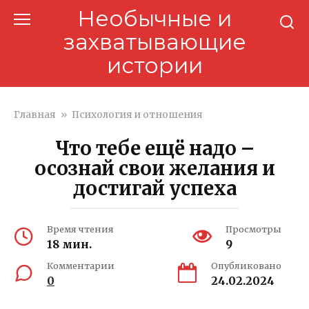
Перейти
Необычные и
к
захватывающие
контенту
истории
Главная
»
Психология и отношения
Что тебе ещё надо –
осознай свои желания и
достигай успеха
Время чтения
Просмотры
18 мин.
9
Комментарии
Опубликовано
0
24.02.2024