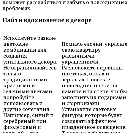
поможет расслабиться и забыть о повседневных
проблемах.
Найти вдохновение в декоре
Используйте разные
цветовые
Помимо елочки, украсьте
комбинации для
свою квартиру
создания
различными
уникального декора.
украшениями.
Не ограничивайтесь
Расположите гирлянды
только
на стенах, окнах и
традиционными
зеркалах. Повесьте
красными и
новогодние носки на
зелеными цветами,
камине или стене, чтобы
попробуйте
заполнить их подарками
использовать и
и сюрпризами.
другие сочетания.
Установите световые
Например, синий и
фигуры, которые будут
серебряный или
создавать эффектное
фиолетовый и
праздничное освещение.
золотой – это
Также, не забудьте про